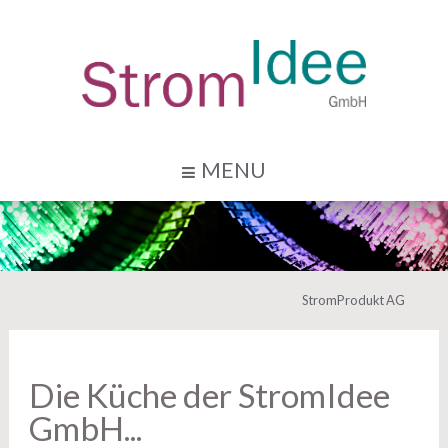
MENU
StromProdukt AG
Die Küche der StromIdee
GmbH...